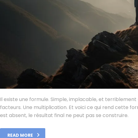
Il existe une formule. Simple, implacable, et terriblemen
facteurs. Une multiplication. Et voici ce qui rend cette form
est absent, le résultat final ne peut pas se construire.
READ MORE