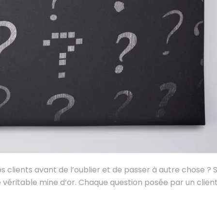
ents avant de l’oublier et de passer à autre chose ? Si 
 véritable mine d’or. Chaque question posée par un client