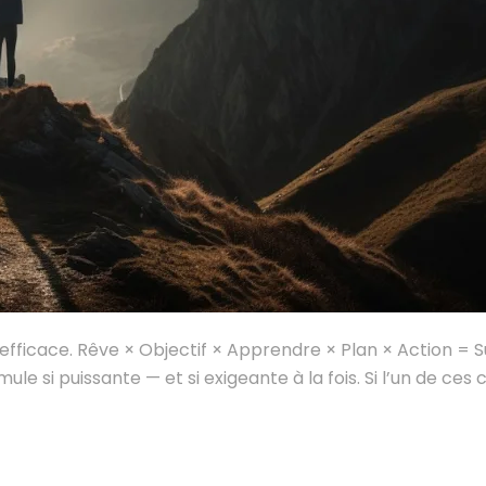
t efficace. Rêve × Objectif × Apprendre × Plan × Action = 
ule si puissante — et si exigeante à la fois. Si l’un de ces 