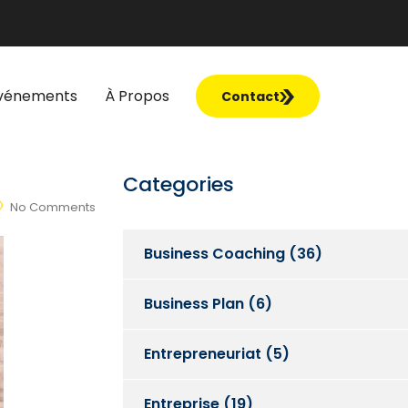
vénements
À Propos
Contact
Categories
No Comments
Business Coaching
(36)
Business Plan
(6)
Entrepreneuriat
(5)
Entreprise
(19)