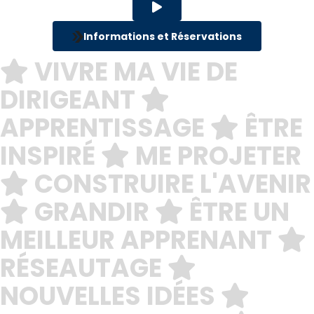
créativité et l’hospitalité occupent une place
centrale.
Informations et Réservations
VIVRE MA VIE DE
DIRIGEANT
APPRENTISSAGE
ÊTRE
INSPIRÉ
ME PROJETER
CONSTRUIRE L'AVENIR
GRANDIR
ÊTRE UN
MEILLEUR APPRENANT
RÉSEAUTAGE
NOUVELLES IDÉES