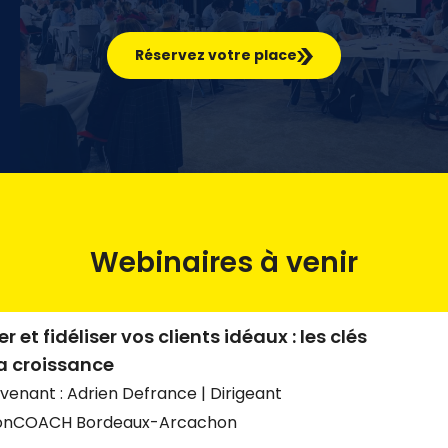
Réservez votre place
Webinaires à venir
er et fidéliser vos clients idéaux : les clés
a croissance
rvenant : Adrien Defrance | Dirigeant
onCOACH Bordeaux-Arcachon