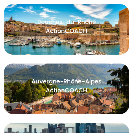
Bouches-du-Rhône
ActionCOACH
Auvergne-Rhône-Alpes
ActionCOACH