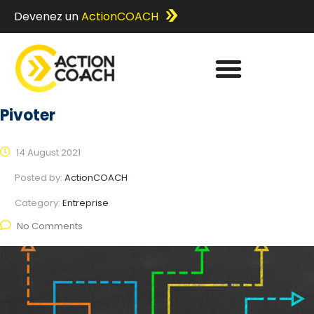
Devenez un
ActionCOACH
Pivoter
14 August 2021
Posted by:
ActionCOACH
Category:
Entreprise
No Comments