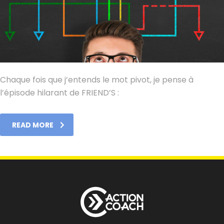
Chaque fois que j’entends le mot pivot, je pense à
l’épisode hilarant de FRIEND’S :
READ MORE