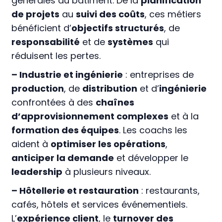
générales du bâtiment. De la
planification
de projets
au
suivi des coûts
, ces métiers
bénéficient d’
objectifs structurés
, de
responsabilité
et de
systèmes
qui
réduisent les pertes.
– Industrie et ingénierie
: entreprises de
production
, de
distribution
et d’
ingénierie
confrontées à des
chaînes
d’approvisionnement complexes
et à la
formation des équipes
. Les coachs les
aident à
optimiser les opérations
,
anticiper la demande
et développer le
leadership
à plusieurs niveaux.
– Hôtellerie et restauration
: restaurants,
cafés, hôtels et services événementiels.
L’
expérience client
, le
turnover des