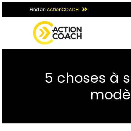
Find an
ActionCOACH
5 choses à s
modèl