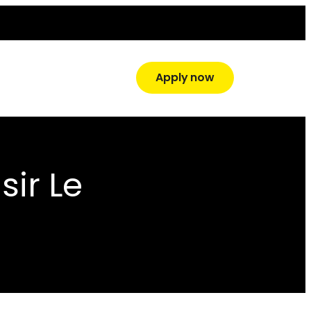
Apply now
sir Le