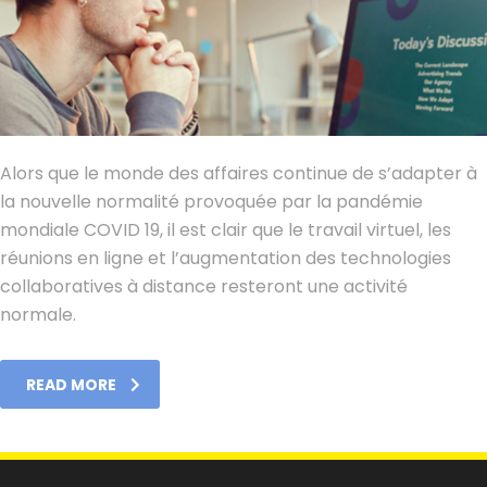
Alors que le monde des affaires continue de s’adapter à
la nouvelle normalité provoquée par la pandémie
mondiale COVID 19, il est clair que le travail virtuel, les
réunions en ligne et l’augmentation des technologies
collaboratives à distance resteront une activité
normale.
READ MORE