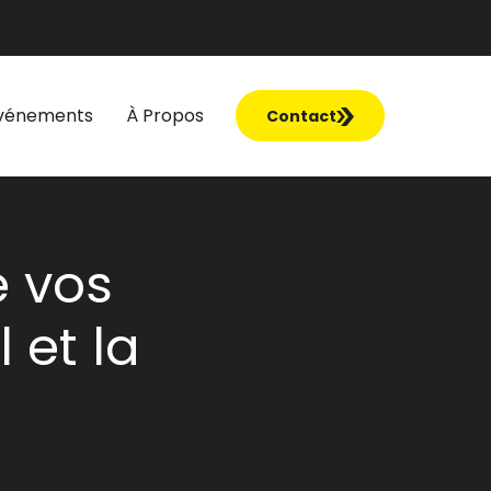
vénements
À Propos
Contact
e vos
 et la