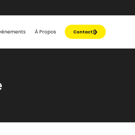
vénements
À Propos
Contact
e