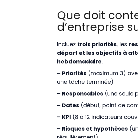
Que doit conte
d’entreprise s
Incluez
trois priorités
, les
re
départ et les objectifs à at
hebdomadaire
.
– Priorités
(maximum 3) ave
une tâche terminée)
– Responsables
(une seule 
– Dates
(début, point de cont
– KPI
(8 à 12 indicateurs couv
– Risques et hypothèses
(un
régulièrement)