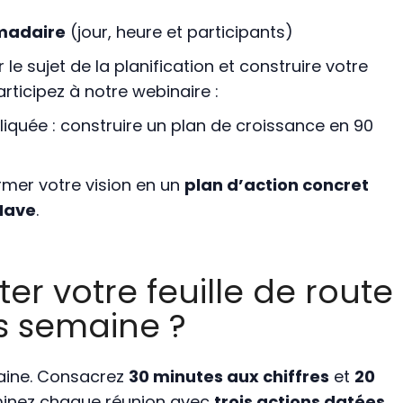
madaire
(jour, heure et participants)
le sujet de la planification et construire votre
rticipez à notre webinaire :
quée : construire un plan de croissance en 90
mer votre vision en un
plan d’action concret
Have
.
r votre feuille de route
s semaine ?
aine. Consacrez
30 minutes aux chiffres
et
20
minez chaque réunion avec
trois actions datées
.