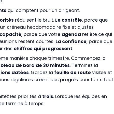
e.
nts
qui comptent pour un dirigeant.
iorités
réduisent le bruit.
Le contrôle
, parce que
’un créneau hebdomadaire fixe et ajustez
 capacité
, parce que votre
agenda
reflète ce qui
éunions restent courtes.
La confiance
, parce que
ur des
chiffres qui progressent
.
même manière chaque trimestre. Commencez la
ableau de bord de 30 minutes
. Terminez la
tions datées
. Gardez la
feuille de route
visible et
vues régulières créent des progrès constants tout
itez les priorités à
trois
. Lorsque les équipes en
e se termine à temps.