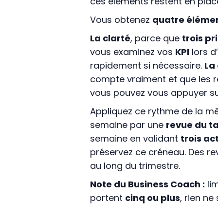
ces éléments restent en plac
Vous obtenez
quatre éléme
La clarté
, parce que
trois pr
vous examinez vos
KPI
lors d
rapidement si nécessaire.
La
compte vraiment et que les r
vous pouvez vous appuyer s
Appliquez ce rythme de la 
semaine par une
revue du t
semaine en validant
trois ac
préservez ce créneau. Des re
au long du trimestre.
Note du Business Coach :
lim
portent
cinq ou plus
, rien n