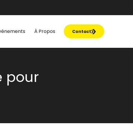
vénements
À Propos
Contact
e pour