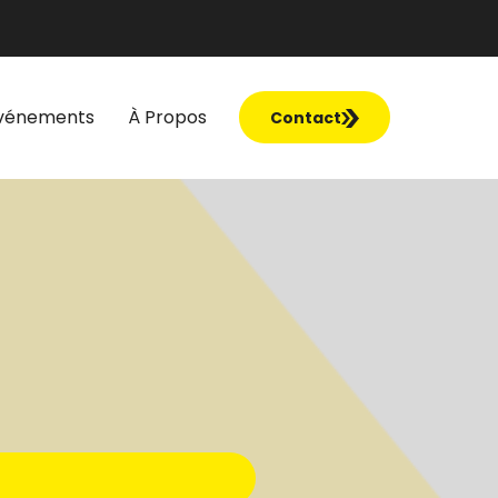
vénements
À Propos
Contact