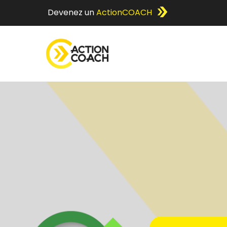
Devenez un
ActionCOACH