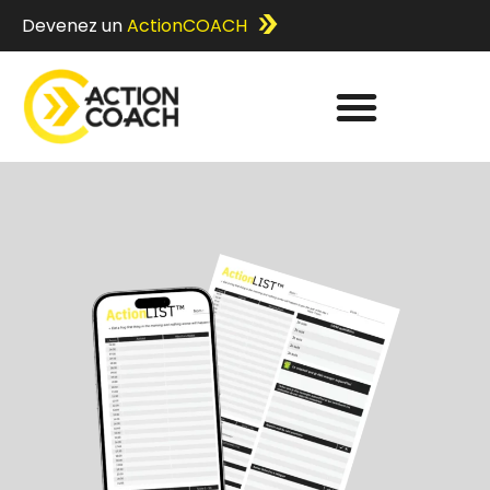
Devenez un
ActionCOACH