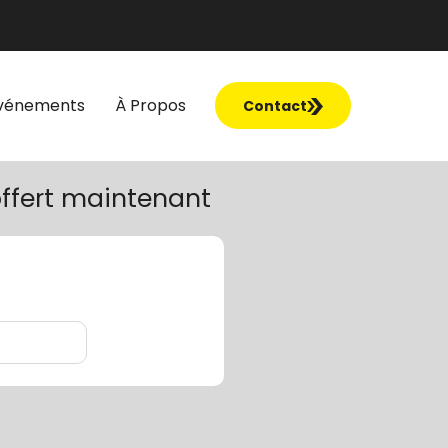
vénements
À Propos
Contact
ffert maintenant