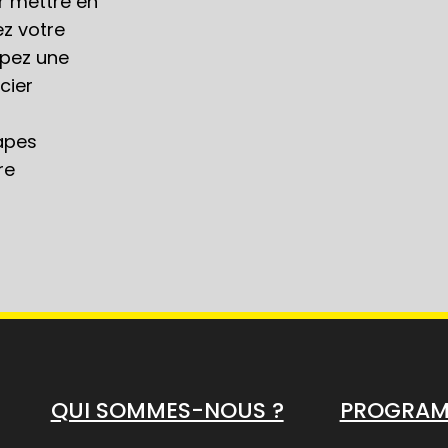
r mettre en
ez votre
oppez une
cier
apes
re
QUI SOMMES-NOUS ?
PROGRA