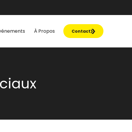
vénements
À Propos
Contact
ciaux