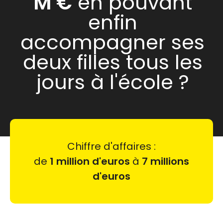
M €
en pouvant
enfin
accompagner ses
deux filles tous les
jours à l'école ?
Chiffre d'affaires :
de
1 million d'euros
à
7 millions
d'euros