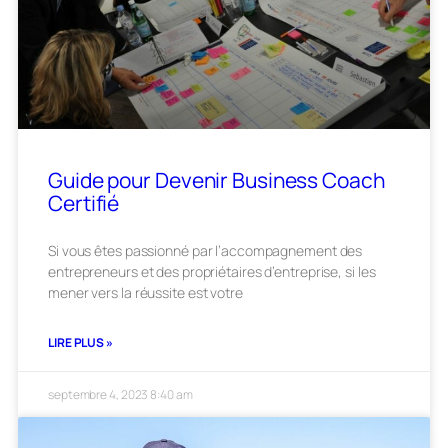
Guide pour Devenir Business Coach
Certifié
Si vous êtes passionné par l’accompagnement des
entrepreneurs et des propriétaires d’entreprise, si les
mener vers la réussite est votre
LIRE PLUS »
septembre 4, 2023
8:40 am