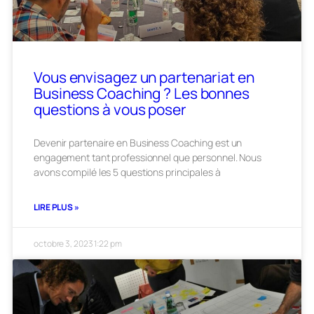
Vous envisagez un partenariat en
Business Coaching ? Les bonnes
questions à vous poser
Devenir partenaire en Business Coaching est un
engagement tant professionnel que personnel. Nous
avons compilé les 5 questions principales à
LIRE PLUS »
octobre 3, 2023
1:22 pm