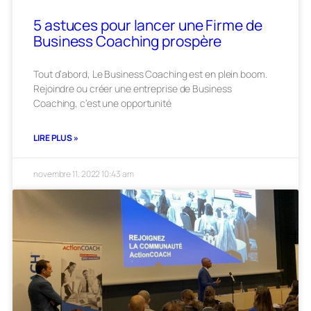
5 astuces pour lancer une Firme de
Business Coaching prospère
Tout d’abord, Le Business Coaching est en plein boom.
Rejoindre ou créer une entreprise de Business
Coaching, c’est une opportunité
LIRE PLUS »
novembre 11, 2022
10:43 am