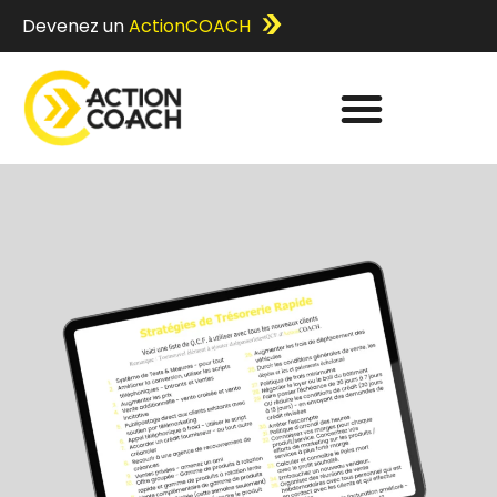
Devenez un
ActionCOACH