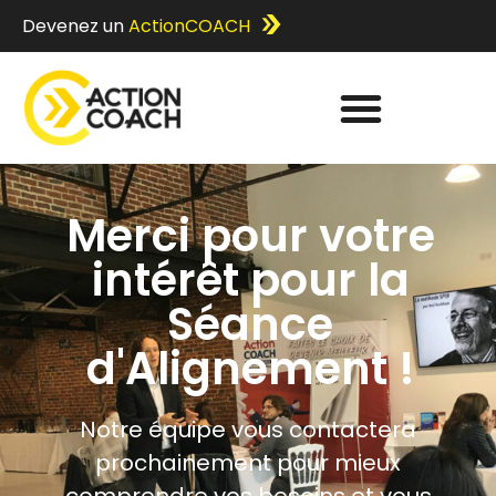
Devenez un
ActionCOACH
Merci pour votre
intérêt pour la
Séance
d'Alignement !
Notre équipe vous contactera
prochainement pour mieux
comprendre vos besoins et vous