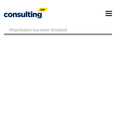
Registration has been disabled.
Booster l’Entreprise, Libérer l’Entrepreneur
QUI SOMMES-NOUS ?
PROGRAMMES
Notre Histoire
Série de Webinaires