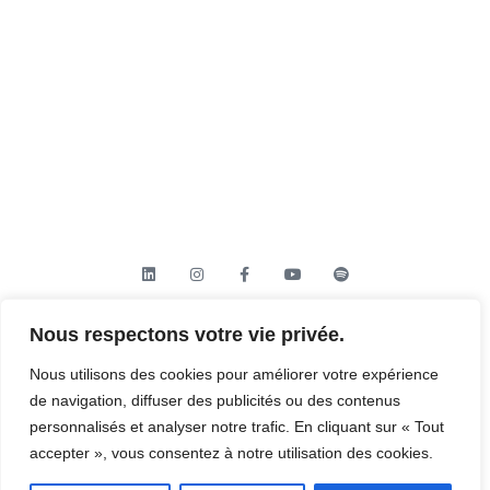
L’équipe
12 Semaines MasterCLASS
Politique de Confidentialité
Business Coaching 1-to-1
Mentions Légales
Séance d'Alignement
FAQ
L'évaluation DISC
CroissanceCLUB
Atelier BookCLUB
SUIVEZ-NOUS !
Nous respectons votre vie privée.
Trouvez votre coach
Nous utilisons des cookies pour améliorer votre expérience
de navigation, diffuser des publicités ou des contenus
personnalisés et analyser notre trafic. En cliquant sur « Tout
accepter », vous consentez à notre utilisation des cookies.
© 2026 ActionCOACH – Tous droits Réservés