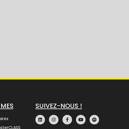
MMES
SUIVEZ-NOUS !
ires
asterCLASS