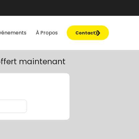
vénements
À Propos
Contact
ffert maintenant