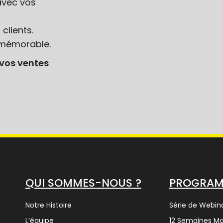
avec vos
clients.
t mémorable.
 vos ventes
QUI SOMMES-NOUS ?
PROGRA
Notre Histoire
Série de Webina
L’équipe
12 Semaines M